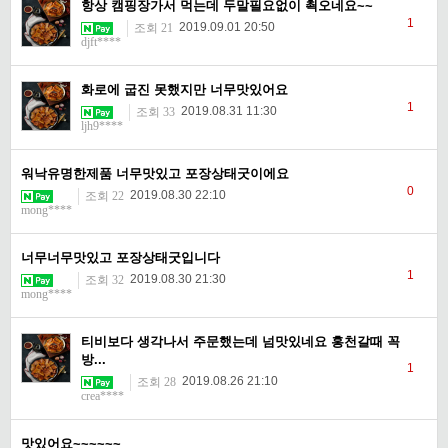
항상 캠핑장가서 먹는데 두말필요없이 쵝오네요~~
1
2019.09.01 20:50
조회 21
djft****
화로에 굽진 못했지만 너무맛있어요
1
2019.08.31 11:30
조회 33
ljh9****
워낙유명한제품 너무맛있고 포장상태굿이에요
0
2019.08.30 22:10
조회 22
mong****
너무너무맛있고 포장상태굿입니다
1
2019.08.30 21:30
조회 32
mong****
티비보다 생각나서 주문했는데 넘맛있네요 홍천갈때 꼭
방...
1
2019.08.26 21:10
조회 28
crea****
맛있어요~~~~~~