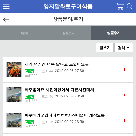
양지말화로구이식품
상품문의/후기
상품후기
1:1문의
상품문의
글쓰기
검색 ▼
제가 먹기엔 너무 달다고 느꼈어요ㅠ
1
2019.09.08 07:30
조회 44
east****
아주좋아요 사진이없어서 다른사진대체
1
2019.09.07 23:50
조회 40
tkdl****
아주베리굿입니다ㅎㅎㅎ사진이없어 게장으롴
1
2019.09.07 23:50
조회 26
tkdl****